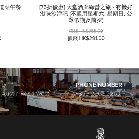
兩道菜午餐
[75折優惠] 大堂酒廊綠營之旅 - 有機好
滋味沙津吧 (不適用星期六, 星期日, 公
眾假期及前夕)
價錢 HK$388.00
0
價錢 HK$291.00
PHONE NUMBER
 Austin Road West,
+852 2263 2263