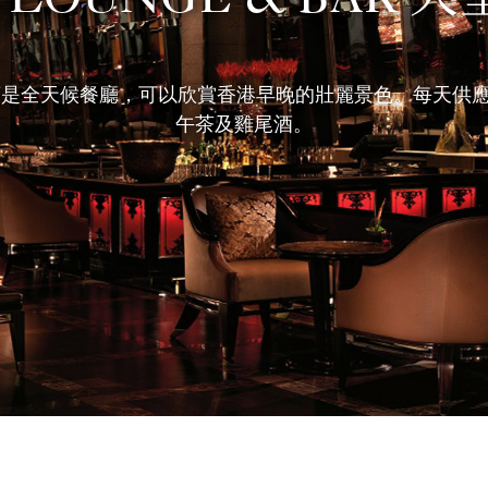
 LOUNGE & BAR 
ar 大堂酒廊是全天候餐廳，可以欣賞香港早晚的壯麗景色。每
午茶及雞尾酒。