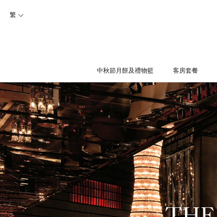
繁
中秋節月餅及禮物籃
客房套餐